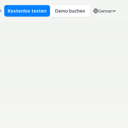
Select Language
Kostenlos testen
Demo buchen
n
German
isch: 
trifft