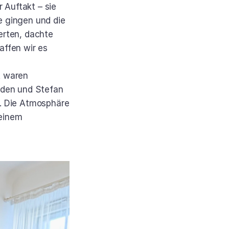
 Auftakt – sie 
 gingen und die 
ten, dachte 
ffen wir es 
 waren 
rden und Stefan 
. Die Atmosphäre 
einem 