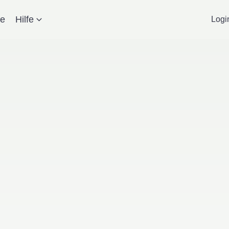
se
Hilfe
Logi
und BVMI Stammt
Tradition auf KI 
12.03.2026
Lizzy Herzer