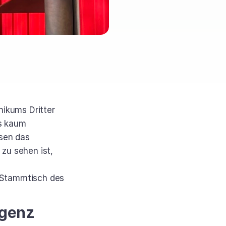
ikums Dritter 
s kaum 
sen das 
u sehen ist, 
Stammtisch des 
igenz