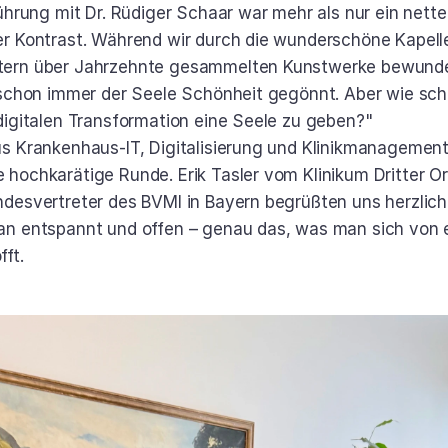
ührung mit Dr. Rüdiger Schaar war mehr als nur ein netter
r Kontrast. Während wir durch die wunderschöne Kapelle
ern über Jahrzehnte gesammelten Kunstwerke bewunder
 schon immer der Seele Schönheit gegönnt. Aber wie scha
digitalen Transformation eine Seele zu geben?"
s Krankenhaus-IT, Digitalisierung und Klinikmanagement
hochkarätige Runde. Erik Tasler vom Klinikum Dritter O
desvertreter des BVMI in Bayern begrüßten uns herzlich
n entspannt und offen – genau das, was man sich von 
ft.