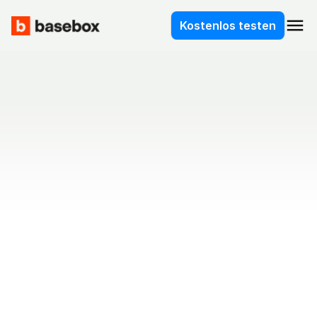
menu
Kostenlos testen
Sicherheit als 
Grundprinzip