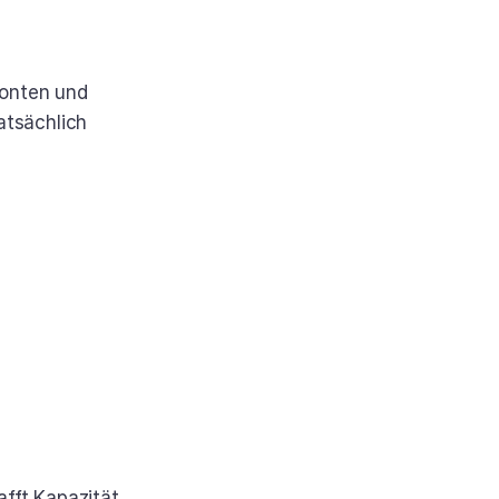
onten und 
tsächlich 
fft Kapazität.