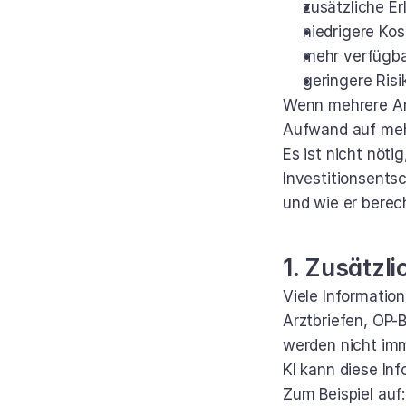
zusätzliche Er
niedrigere Ko
mehr verfügba
geringere Risi
Wenn mehrere Anw
Aufwand auf meh
Es ist nicht nöti
Investitionsents
und wie er berec
1. Zusätzli
Viele Information
Arztbriefen, OP-
werden nicht imm
KI kann diese I
Zum Beispiel auf: