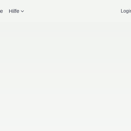
se
Hilfe
Logi
hnet sich KI für 
Krankenhaus?
30.06.2026
René Herzer