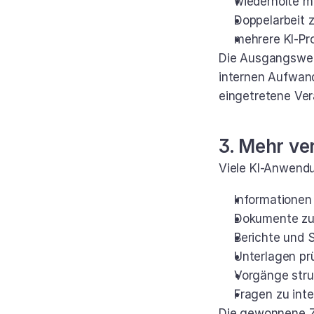
wiederholte m
Doppelarbeit 
mehrere KI-Pr
Die Ausgangswert
internen Aufwand
eingetretene Ve
3. Mehr ve
Viele KI-Anwend
Informationen
Dokumente z
Berichte und 
Unterlagen pr
Vorgänge stru
Fragen zu int
Die gewonnene Ze