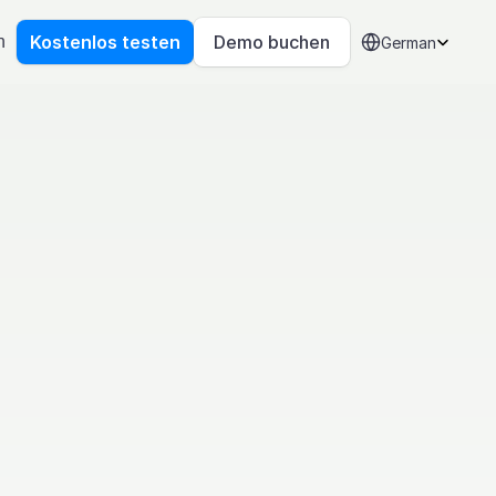
Select Language
Kostenlos testen
Demo buchen
n
German
ein 