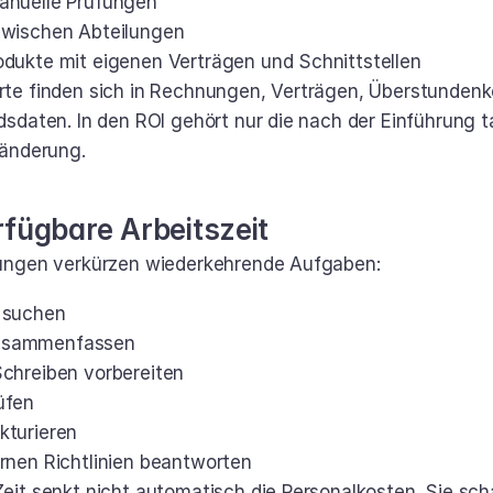
anuelle Prüfungen
zwischen Abteilungen
odukte mit eigenen Verträgen und Schnittstellen
e finden sich in Rechnungen, Verträgen, Überstundenk
sdaten. In den ROI gehört nur die nach der Einführung ta
ränderung.
rfügbare Arbeitszeit
ungen verkürzen wiederkehrende Aufgaben:
 suchen
usammenfassen
Schreiben vorbereiten
üfen
kturieren
ernen Richtlinien beantworten
it senkt nicht automatisch die Personalkosten. Sie scha