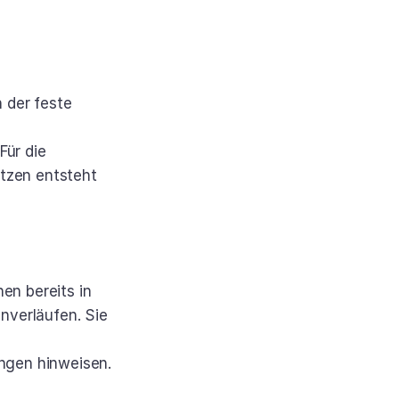
der feste 
ür die 
tzen entsteht 
n bereits in 
verläufen. Sie 
gen hinweisen. 