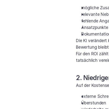
mögliche Zusa
relevante Neb
fehlende Ang
Ansatzpunkte
Dokumentation
Die KI verändert 
Bewertung bleibt
Für den ROI zählt
tatsächlich vere
2. Niedrig
Auf der Kostense
externe Schre
Überstunden