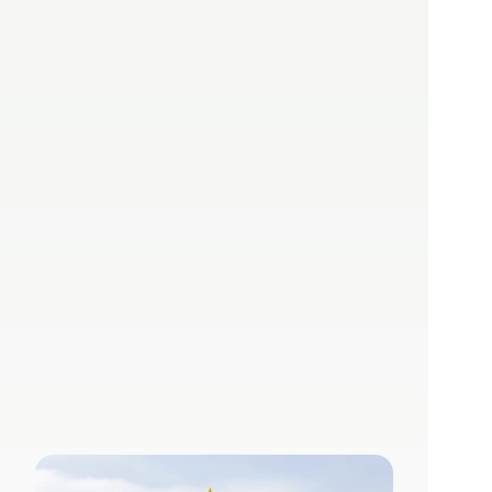
Europas digitale 
Unabhängigkeits
erklärung: On-
Premise KI-
Souveränität 
Made in Germany
05.06.2025
Lizzy Herzer